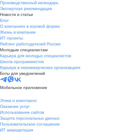
Производственный календарь
Новгородская
Боровичи
Экспертная рекомендация
область
Новости и статьи
Валдай
Малая Вишера
Блог
О компаниях в игровой форме
Окуловка
Пестово
Жизнь в компании
Сольцы
Старая Русса
ИТ-проекты
Холм
Чудово
Рейтинг работодателей России
Мурманская область
Апатиты
Молодым специалистам
Карьера для молодых специалистов
Гаджиево
Заозерск
Школа программистов
Заполярный
Кандалакша
Карьера в некоммерческих организациях
Кировск (Мурманская
Ковдор
Боты для уведомлений
область)
Кола
Мончегорск
Мобильное приложение
Оленегорск
Островной
Полярные Зори
Полярный
Этика и комплаенс
Оказание услуг
Североморск
Снежногорск
Использование сайтов
Республика Карелия
Беломорск
Защита персональных данных
Кемь
Кондопога
Пользовательское соглашение
ИТ аккредитация
Костомукша
Лахденпохья