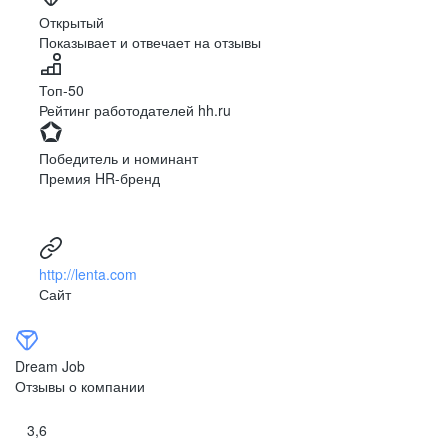
Ярославль
Луганск
Открытый
Показывает и отвечает на отзывы
Луцк
Севастополь
Симферополь
Сумы
Топ-50
Тернополь
Ужгород
Рейтинг работодателей hh.ru
Харьков
Херсон
Хмельницкий
Черкассы
Победитель и номинант
Черновцы
Чернигов
Премия HR-бренд
Ленинградская
Ханты-Мансийск
область
Тольятти
Дудинка
(Красноярский край)
http://lenta.com
Тура (Красноярский
Агинское
Сайт
край)
(Забайкальский АО)
Усть-Ордынский
Палана
Анадырь
Сочи
Dream Job
Норильск
Дзержинск
Отзывы о компании
(Нижегородская
область)
3,6
Арзамас
Саров