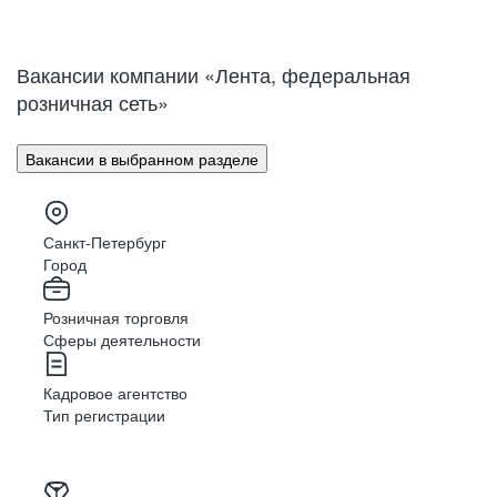
Нижний Новгород
Великий Новгород
Омск
Орел
Вакансии компании «Лента, федеральная
Оренбург
Пенза
розничная сеть»
Пермь
Петрозаводск
Псков
Ростов-на-Дону
Вакансии в выбранном разделе
Рязань
Самара
Саратов
Якутск
Южно-Сахалинск
Владикавказ
Санкт-Петербург
Смоленск
Ставрополь
Город
Тамбов
Казань
Розничная торговля
Тверь
Томск
Сферы деятельности
Кызыл
Тула
Тюмень
Ижевск
Кадровое агентство
Ульяновск
Уфа
Тип регистрации
Хабаровск
Абакан
Челябинск
Грозный
Чита
Чебоксары