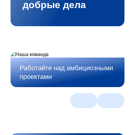
добрые дела
Работайте над амбициозными
Создавайте смелые
проектами
ИТ‑решения