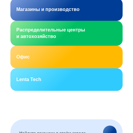
Магазины и производство
Распределительные центры
и автохозяйство
Офис
Lenta Tech
Москва
Санкт-Петербург
Екатеринбург
Новосибирск
Горно-Алтайск
Барнаул
Благовещенск
Архангельск
(Амурская область)
Астрахань
Белгород