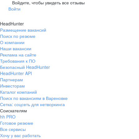
Гусев
Зеленоградск
Войдите, чтобы увидеть все отзывы
Войти
Краснознаменск
Ладушкин
(Калининградская
область)
HeadHunter
Мамоново
Неман
Размещение вакансий
Нестеров
Озерск
Поиск по резюме
(Калининградская
О компании
область)
Наши вакансии
Пионерский
Полесск
Реклама на сайте
Требования к ПО
Правдинск
Светлогорск
(Калининградская
Безопасный HeadHunter
область)
HeadHunter API
Светлый
Славск
Партнерам
Инвесторам
Советск
Черняховск
Каталог компаний
(Калининградская
область)
Поиск по вакансиям в Вареновке
Сетка: соцсеть для нетворкинга
Республика Коми
Воркута
Соискателям
Вуктыл
Емва
hh PRO
Инта
Микунь
Готовое резюме
Все сервисы
Печора
Сосногорск
Хочу у вас работать
Усинск
Ухта