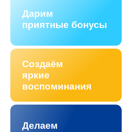
Дарим
приятные бонусы
Создаём
яркие
воспоминания
Делаем