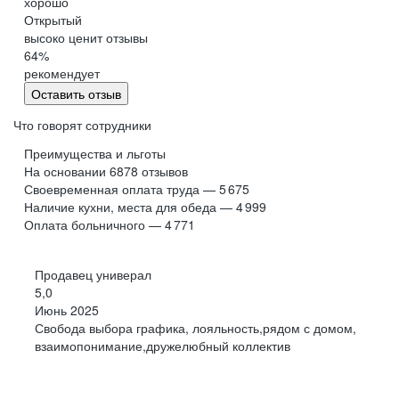
хорошо
Обнинск
Салехард
Открытый
высоко ценит отзывы
Буркина Фасо
Минск
64
%
Гомель
Могилев
рекомендует
Витебск
Гродно
Оставить отзыв
Брест
Архангельская
область
Что говорят сотрудники
Каргополь
Коряжма
Преимущества и льготы
Котлас
Мезень
На основании
6878
отзывов
Своевременная оплата труда — 5 675
Мирный
Новодвинск
(Архангельская
Наличие кухни, места для обеда — 4 999
область)
Оплата больничного — 4 771
Няндома
Онега
Северодвинск
Сольвычегодск
Продавец универал
Шенкурск
Калининградская
5,0
область
Июнь 2025
Багратионовск
Балтийск
Свобода выбора графика, лояльность,рядом с домом,
взаимопонимание,дружелюбный коллектив
Гвардейск
Гурьевск
(Калининградская
область)