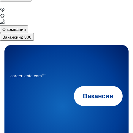
·
О компании
Вакансии
2 300
16+
career.lenta.com
Вакансии