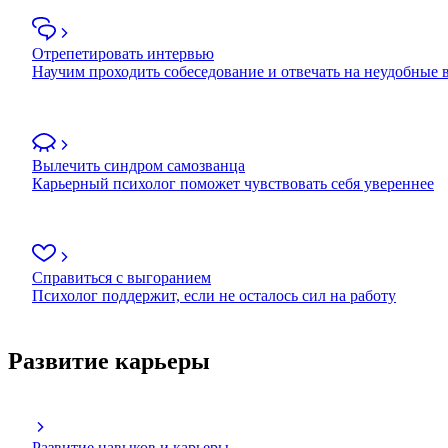
Отрепетировать интервью
Научим проходить собеседование и отвечать на неудобные
Вылечить синдром самозванца
Карьерный психолог поможет чувствовать себя увереннее
Справиться с выгоранием
Психолог поддержит, если не осталось сил на работу
Развитие карьеры
Развитие навыков и карьеры