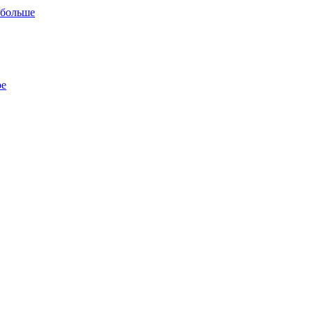
 больше
ре