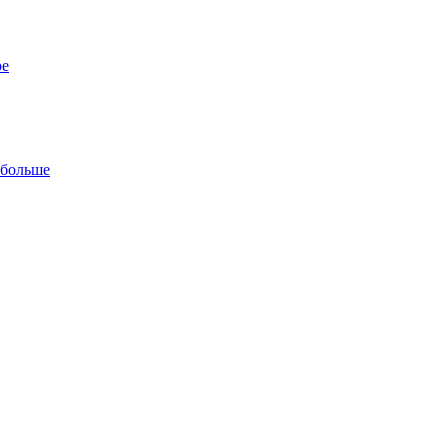
ре
 больше